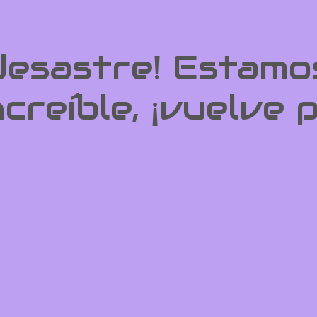
 desastre! Estamo
ncreíble, ¡vuelve 