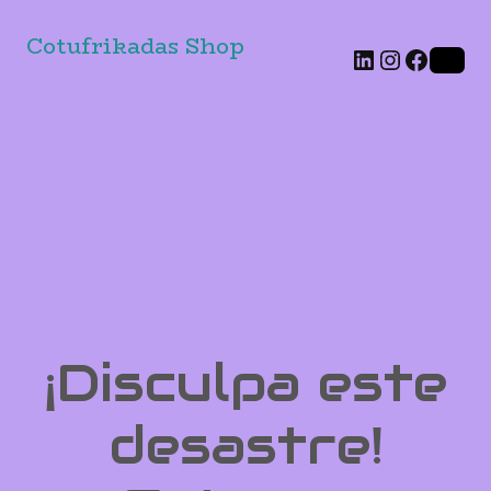
Cotufrikadas Shop
LinkedIn
Instagr
Faceb
¡Disculpa este
desastre!