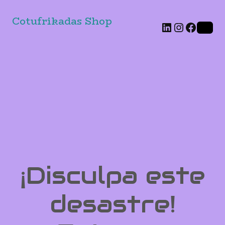
Cotufrikadas Shop
LinkedIn
Instagr
Faceb
¡Disculpa este
desastre!