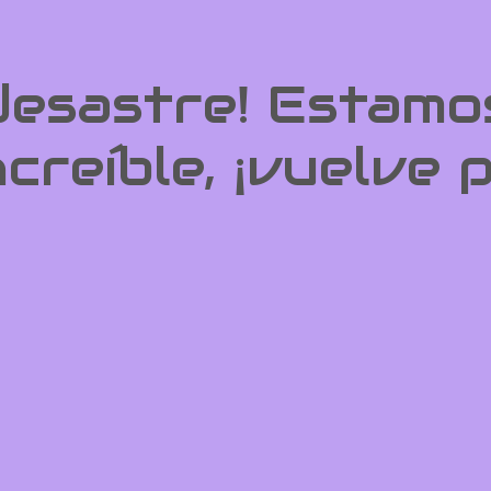
 desastre! Estamo
ncreíble, ¡vuelve 