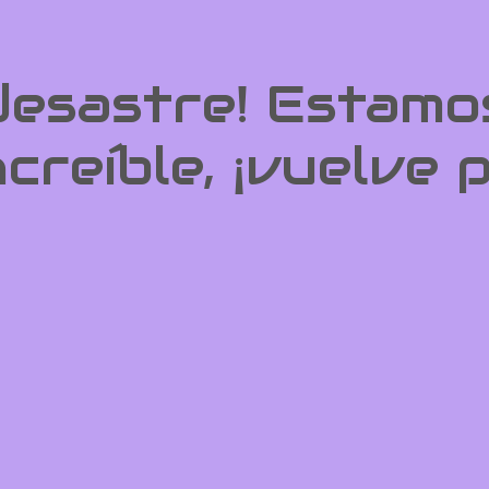
 desastre! Estamo
ncreíble, ¡vuelve 