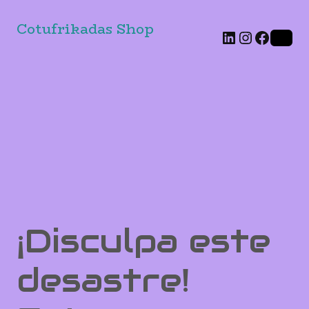
Cotufrikadas Shop
LinkedIn
Instag
Faceb
¡Disculpa este
desastre!