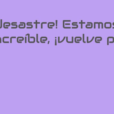
 desastre! Estamo
ncreíble, ¡vuelve 