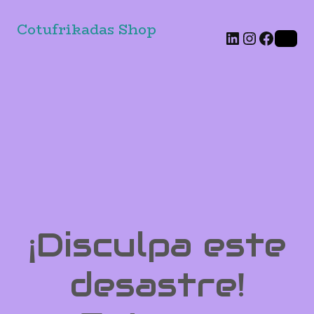
Cotufrikadas Shop
LinkedIn
Instagr
Faceb
¡Disculpa este
desastre!