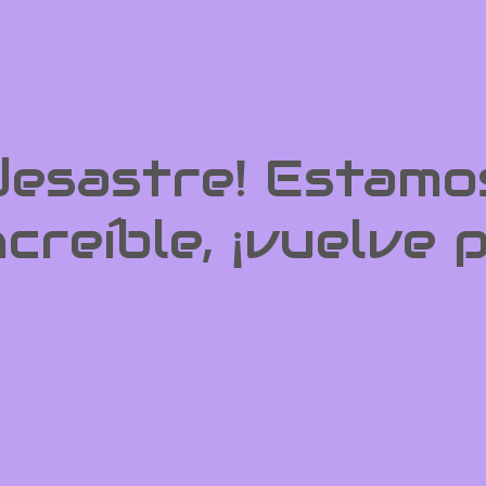
 desastre! Estamo
ncreíble, ¡vuelve 